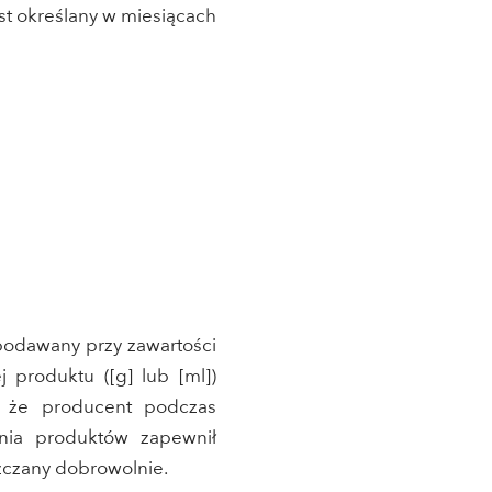
t określany w miesiącach
podawany przy zawartości
j produktu ([g] lub [ml])
e, że producent podczas
nia produktów zapewnił
zczany dobrowolnie.