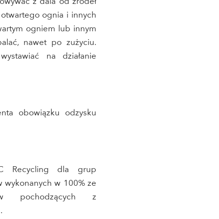
howywać z dala od źródeł
, otwartego ognia i innych
otwartym ogniem lub innym
alać, nawet po zużyciu.
wystawiać na działanie
centa obowiązku odzysku
C Recycling dla grup
w wykonanych w 100% ze
ków pochodzących z
.