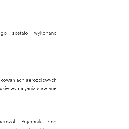
ego zostało wykonane
pakowaniach aerozolowych
ejskie wymagania stawiane
aerozol. Pojemnik pod