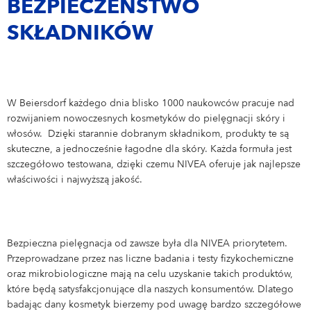
NIVEA MEN
PRAKTYKI DLA STUDENTÓW
BEZPIECZEŃSTWO
Nasze benefity
Nasze zespoły
Praktyki dla studentów
APLIKACJA
SKŁADNIKÓW
NIVEA SUN
Care changes everything.
Marketing
Praktyki dla studentów
Aplikacja
Sprzedaż i e-commerce
NIVEA BABY
W Beiersdorf każdego dnia blisko 1000 naukowców pracuje nad
IT
Dołącz do nas!
rozwijaniem nowoczesnych kosmetyków do pielęgnacji skóry i
BAMBINO
włosów. Dzięki starannie dobranym składnikom, produkty te są
Finanse i Controlling
skuteczne, a jednocześnie łagodne dla skóry. Każda formuła jest
szczegółowo testowana, dzięki czemu NIVEA oferuje jak najlepsze
Zarządzanie łańcuchem dostaw
właściwości i najwyższą jakość.
HR
BHP | Ochrona środowiska
Bezpieczna pielęgnacja od zawsze była dla NIVEA priorytetem.
Produkcja
Przeprowadzane przez nas liczne badania i testy fizykochemiczne
oraz mikrobiologiczne mają na celu uzyskanie takich produktów,
Dział Techniczny
które będą satysfakcjonujące dla naszych konsumentów. Dlatego
badając dany kosmetyk bierzemy pod uwagę bardzo szczegółowe
Zarządzanie jakością