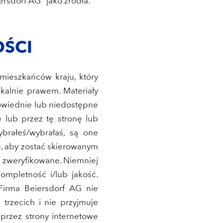
rsdorf AG” jako źródła.
OŚCI
mieszkańców kraju, który
kalnie prawem. Materiały
powiednie lub niedostępne
 lub przez tę stronę lub
brałeś/wybrałaś, są one
ę, aby zostać skierowanym
 i zweryfikowane. Niemniej
ompletność i/lub jakość.
Firma Beiersdorf AG nie
trzecich i nie przyjmuje
przez strony internetowe