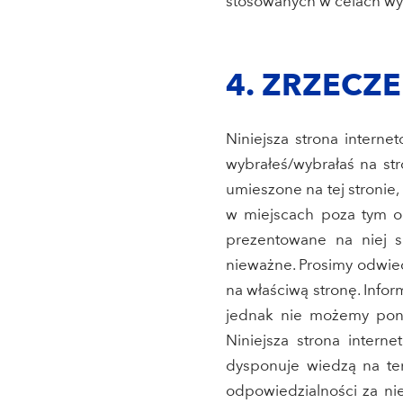
stosowanych w celach wyd
4. ZRZECZ
Niniejsza strona intern
wybrałeś/wybrałaś na st
umieszone na tej stronie
w miejscach poza tym ob
prezentowane na niej s
nieważne. Prosimy odwied
na właściwą stronę. Infor
jednak nie możemy ponos
Niniejsza strona inter
dysponuje wiedzą na tem
odpowiedzialności za ni