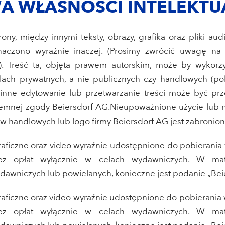
A WŁASNOŚCI INTELEKTU
ony, między innymi teksty, obrazy, grafika oraz pliki au
znaczono wyraźnie inaczej. (Prosimy zwrócić uwagę na
.). Treść ta, objęta prawem autorskim, może by wykor
ach prywatnych, a nie publicznych czy handlowych (pobi
 inne edytowanie lub przetwarzanie treści może być p
semnej zgody Beiersdorf AG.Nieupoważnione użycie lub 
w handlowych lub logo firmy Beiersdorf AG jest zabronion
graficzne oraz video wyraźnie udostępnione do pobierania
z opłat wyłącznie w celach wydawniczych. W mater
awniczych lub powielanych, konieczne jest podanie „Beie
graficzne oraz video wyraźnie udostępnione do pobieran
z opłat wyłącznie w celach wydawniczych. W mater