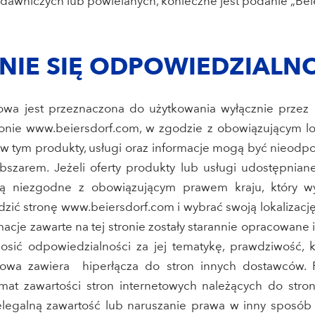
awniczych lub powielanych, konieczne jest podanie „Beie
ENIE SIĘ ODPOWIEDZIALN
etowa jest przeznaczona do użytkowania wyłącznie przez 
ronie www.beiersdorf.com, w zgodzie z obowiązującym lo
, w tym produkty, usługi oraz informacje mogą być nieod
szarem. Jeżeli oferty produkty lub usługi udostępniane
ą niezgodne z obowiązującym prawem kraju, który wy
zić stronę www.beiersdorf.com i wybrać swoją lokalizacj
macje zawarte na tej stronie zostały starannie opracowane
ić odpowiedzialności za jej tematykę, prawdziwość, k
netowa zawiera hiperłącza do stron innych dostawców. 
at zawartości stron internetowych należących do stron 
elegalną zawartość lub naruszanie prawa w inny sposób 