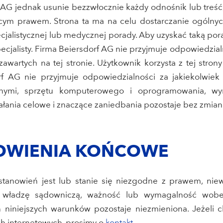
f AG jednak usunie bezzwłocznie każdy odnośnik lub treść, 
cym prawem. Strona ta ma na celu dostarczanie ogólnyc
cjalistycznej lub medycznej porady. Aby uzyskać taką por
cjalisty. Firma Beiersdorf AG nie przyjmuje odpowiedzial
awartych na tej stronie. Użytkownik korzysta z tej stron
rf AG nie przyjmuje odpowiedzialności za jakiekolwiek
nymi, sprzętu komputerowego i oprogramowania, wyni
łania celowe i znaczące zaniedbania pozostaje bez zmian
NOWIENIA KOŃCOWE
ostanowień jest lub stanie się niezgodne z prawem, ni
władzę sądowniczą, ważność lub wymagalność wobec
 niniejszych warunków pozostaje niezmieniona. Jeżeli c