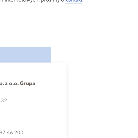
h internetowych, prosimy o
kontakt
.
. z o.o. Grupa
 32
 87 46 200