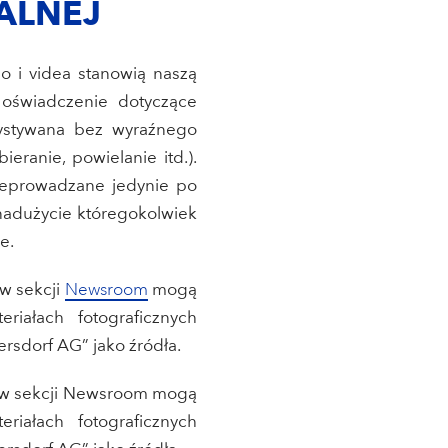
ALNEJ
dio i videa stanowią naszą
 oświadczenie dotyczące
zystywana bez wyraźnego
eranie, powielanie itd.).
rzeprowadzane jedynie po
nadużycie któregokolwiek
e.
 w sekcji
Newsroom
mogą
iałach fotograficznych
rsdorf AG” jako źródła.
ia w sekcji Newsroom mogą
iałach fotograficznych