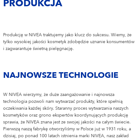
NIVEA MEN
PRAKTYKI DLA STUDENTÓW
PRODUKCJA
Nasze benefity
Nasze zespoły
Praktyki dla studentów
APLIKACJA
NIVEA SUN
Care changes everything.
Marketing
Praktyki dla studentów
Aplikacja
Produkcję w NIVEA traktujemy jako klucz do sukcesu. Wiemy, że
Sprzedaż i e-commerce
NIVEA BABY
tylko wysokiej jakości kosmetyk zdobędzie uznanie konsumentów
i zagwarantuje świetną pielęgnację.
IT
Dołącz do nas!
BAMBINO
Finanse i Controlling
NAJNOWSZE TECHNOLOGIE
Zarządzanie łańcuchem dostaw
HR
W NIVEA wierzymy, że duże zaangażowanie i najnowsza
BHP | Ochrona środowiska
technologia pozwoli nam wytwarzać produkty, które spełnią
oczekiwania każdej skóry. Staranny proces wytwarzania naszych
Produkcja
kosmetyków oraz grono ekspertów koordynujących produkcję
sprawia, że NIVEA znana jest ze swojej jakości na całym świecie.
Dział Techniczny
Pierwszą naszą fabrykę otworzyliśmy w Polsce już w 1931 roku, a
dzisiaj, po ponad 100 latach istnienia marki NIVEA, nasz zakład
Zarządzanie jakością