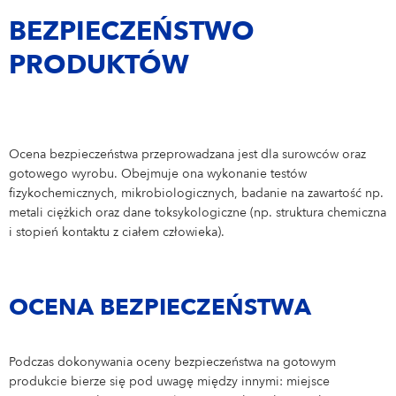
NIVEA MEN
PRAKTYKI DLA STUDENTÓW
BEZPIECZEŃSTWO
Nasze benefity
Nasze zespoły
Praktyki dla studentów
APLIKACJA
NIVEA SUN
PRODUKTÓW
Care changes everything.
Marketing
Praktyki dla studentów
Aplikacja
Sprzedaż i e-commerce
NIVEA BABY
IT
Dołącz do nas!
Ocena bezpieczeństwa przeprowadzana jest dla surowców oraz
BAMBINO
gotowego wyrobu. Obejmuje ona wykonanie testów
Finanse i Controlling
fizykochemicznych, mikrobiologicznych, badanie na zawartość np.
Zarządzanie łańcuchem dostaw
metali ciężkich oraz dane toksykologiczne (np. struktura chemiczna
i stopień kontaktu z ciałem człowieka).
HR
BHP | Ochrona środowiska
OCENA BEZPIECZEŃSTWA
Produkcja
Dział Techniczny
Podczas dokonywania oceny bezpieczeństwa na gotowym
produkcie bierze się pod uwagę między innymi: miejsce
Zarządzanie jakością